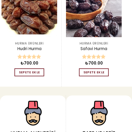
HURMA ÜRÜNLERI
HURMA ÜRÜNLERI
Hudri Hurma
Safavi Hurma
₺
700.00
₺
700.00
5 üzerinden
5 üzerinden
5.00
oy
5.00
oy
SEPETE EKLE
SEPETE EKLE
aldı
aldı