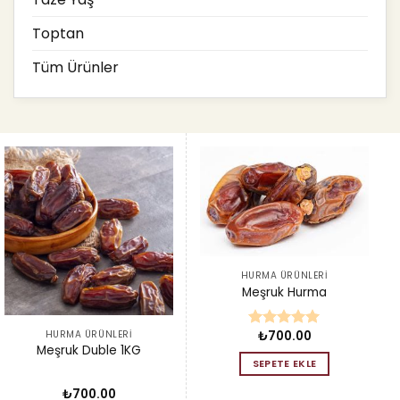
Toptan
Tüm Ürünler
HURMA ÜRÜNLERI
Meşruk Hurma
HURMA ÜRÜNLERI
₺
700.00
5 üzerinden
Meşruk Duble 1KG
5.00
oy
SEPETE EKLE
aldı
₺
700.00