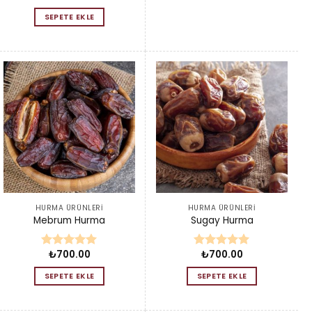
SEPETE EKLE
HURMA ÜRÜNLERI
HURMA ÜRÜNLERI
Mebrum Hurma
Sugay Hurma
₺
700.00
₺
700.00
5 üzerinden
5 üzerinden
5.00
oy
5.00
oy
SEPETE EKLE
SEPETE EKLE
aldı
aldı