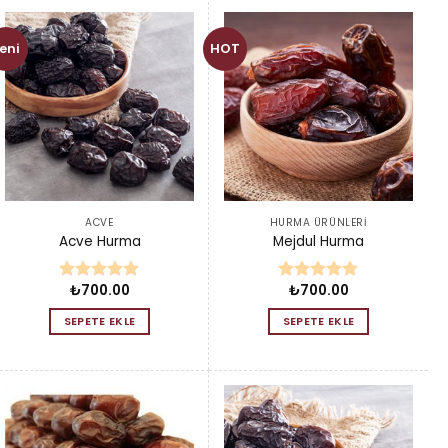
eni
HOT
ACVE
HURMA ÜRÜNLERI
Acve Hurma
Mejdul Hurma
₺
700.00
₺
700.00
5 üzerinden
5 üzerinden
5.00
oy
5.00
oy
SEPETE EKLE
SEPETE EKLE
aldı
aldı