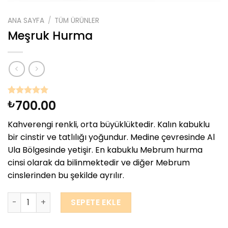
ANA SAYFA
/
TÜM ÜRÜNLER
Meşruk Hurma
700.00
1
müşteri
₺
puanına
dayanarak
Kahverengi renkli, orta büyüklüktedir. Kalın kabuklu
5 üzerinden
5.00
puan
bir cinstir ve tatlılığı yoğundur. Medine çevresinde Al
aldı
Ula Bölgesinde yetişir. En kabuklu Mebrum hurma
cinsi olarak da bilinmektedir ve diğer Mebrum
cinslerinden bu şekilde ayrılır.
Meşruk Hurma adet
SEPETE EKLE