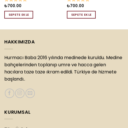
₺
700.00
₺
700.00
5 üzerinden
5 üzerinden
5.00
oy
5.00
oy
SEPETE EKLE
SEPETE EKLE
aldı
aldı
HAKKIMIZDA
Hurmacı Baba 2016 yılında medinede kuruldu. Medine
bahçelerinden toplanıp umre ve hacca gelen
hacılara taze taze ıkram edildi. Türkiye de hizmete
başlandı..
KURUMSAL