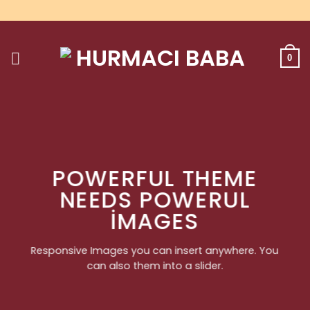
Skip
to
content
0
POWERFUL THEME
NEEDS POWERUL
IMAGES
Responsive Images you can insert anywhere. You
can also them into a slider.