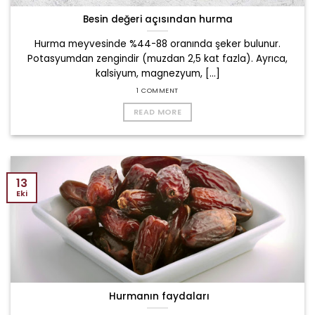
Besin değeri açısından hurma
Hurma meyvesinde %44-88 oranında şeker bulunur.
Potasyumdan zengindir (muzdan 2,5 kat fazla). Ayrıca,
kalsiyum, magnezyum, [...]
1 COMMENT
READ MORE
13
Eki
Hurmanın faydaları