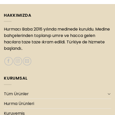
HAKKIMIZDA
Hurmacı Baba 2016 yılında medinede kuruldu. Medine
bahçelerinden toplanıp umre ve hacca gelen
hacılara taze taze ıkram edildi. Türkiye de hizmete
başlandı..
KURUMSAL
Tüm Ürünler
Hurma Ürünleri
Kuruyemiş