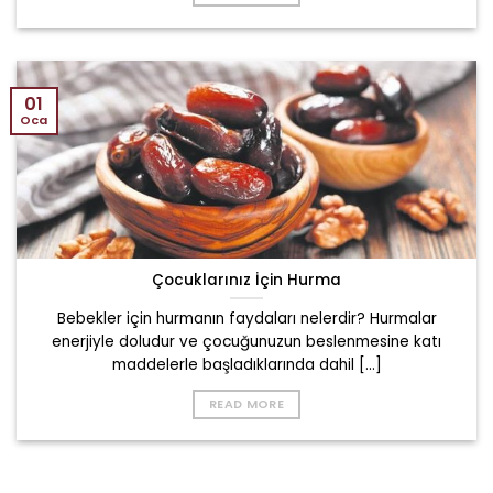
01
Oca
Çocuklarınız İçin Hurma
Bebekler için hurmanın faydaları nelerdir? Hurmalar
enerjiyle doludur ve çocuğunuzun beslenmesine katı
maddelerle başladıklarında dahil [...]
READ MORE