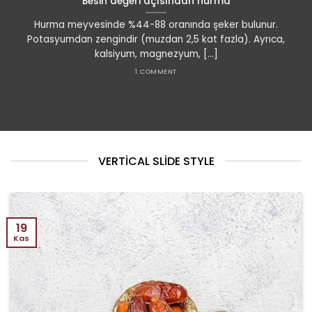
Besin değeri açısından hurma
Hurma meyvesinde %44-88 oranında şeker bulunur.
Potasyumdan zengindir (muzdan 2,5 kat fazla). Ayrıca,
kalsiyum, magnezyum, [...]
1 COMMENT
VERTICAL SLIDE STYLE
19
Kas