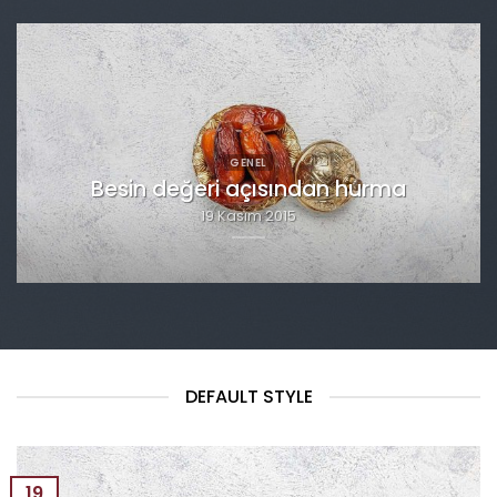
GENEL
Besin değeri açısından hurma
19 Kasım 2015
DEFAULT STYLE
19