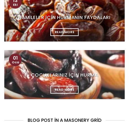
13
Eki
HAMILELER IÇIN HURMANIN FAYDALARI
READ MORE
01
Oca
ÇOCUKLARINIZ İÇIN HURMA
READ MORE
BLOG POST IN A MASONERY GRID