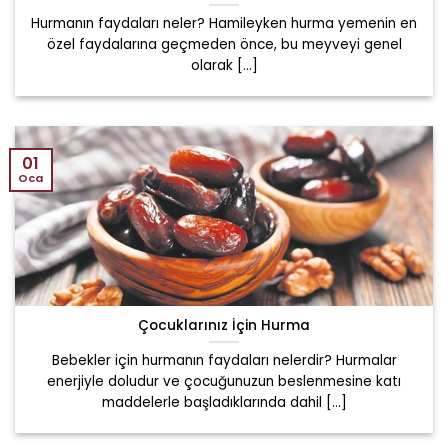
Hurmanın faydaları neler? Hamileyken hurma yemenin en
özel faydalarına geçmeden önce, bu meyveyi genel
olarak [...]
01
Oca
Çocuklarınız İçin Hurma
Bebekler için hurmanın faydaları nelerdir? Hurmalar
enerjiyle doludur ve çocuğunuzun beslenmesine katı
maddelerle başladıklarında dahil [...]