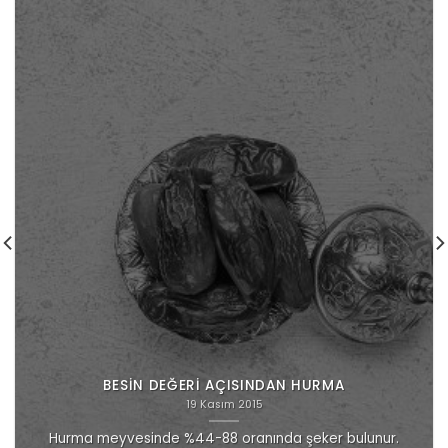
BESIN DEĞERI AÇISINDAN HURMA
19 Kasım 2015
Hurma meyvesinde %44-88 oranında şeker bulunur.