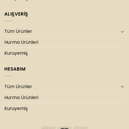
ALIŞVERİŞ
Tüm Ürünler
Hurma Ürünleri
Kuruyemiş
HESABIM
Tüm Ürünler
Hurma Ürünleri
Kuruyemiş