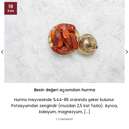
19
Kas
Besin değeri açısından hurma
Hurma meyvesinde %44-88 oranında şeker bulunur.
Potasyumdan zengindir (muzdan 2,5 kat fazla). Ayrıca,
kalsiyum, magnezyum, [...]
1 COMMENT