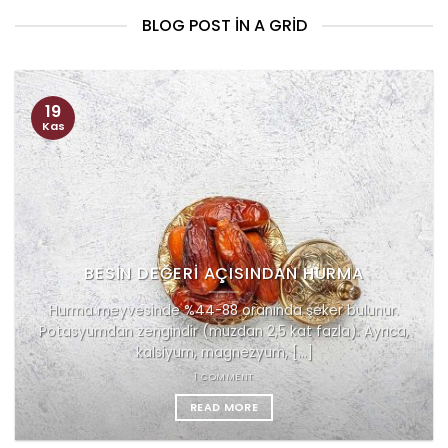
BLOG POST IN A GRID
19
Kas
BESIN DEĞERI AÇISINDAN HURMA
Hurma meyvesinde %44-88 oranında şeker bulunur.
Potasyumdan zengindir (muzdan 2,5 kat fazla). Ayrıca,
kalsiyum, magnezyum, [...]
1 COMMENT
READ MORE